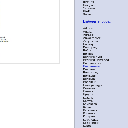
Швеция
Эквадор
Эстония
ЮАР
Япония
Выберите город:
Абакан
Анапа
Ангарск
Архангельск
Астрахань
Барнаул
Белгород
Бийск
Брянск
Великие Луки
Великий Новгород
Владивосток
Владикавказ
Владимир
Волгоград
Волжский
Вологда
Воронеж
Екатеринбург
Иваново
Ижевск
Иркутск
Казань
Калуга
Кемерово
Киров
Киселевск
Коломна
Кострома
Краснодар
Красноярск
Курган