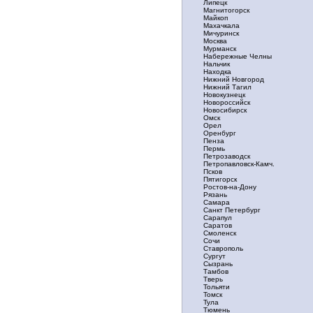
Липецк
Магнитогорск
Майкоп
Махачкала
Мичуринск
Москва
Мурманск
Набережные Челны
Нальчик
Находка
Нижний Новгород
Нижний Тагил
Новокузнецк
Новороссийск
Новосибирск
Омск
Орел
Оренбург
Пенза
Пермь
Петрозаводск
Петропавловск-Камч.
Псков
Пятигорск
Ростов-на-Дону
Рязань
Самара
Санкт Петербург
Сарапул
Саратов
Смоленск
Сочи
Ставрополь
Сургут
Сызрань
Тамбов
Тверь
Тольяти
Томск
Тула
Тюмень