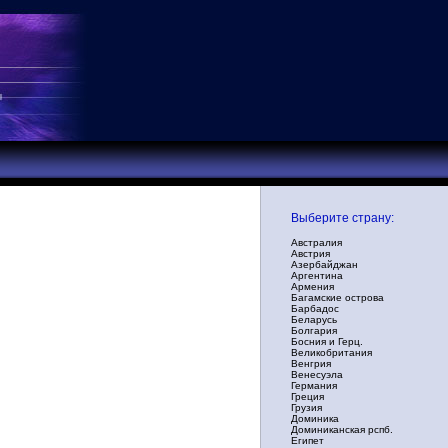
Выберите страну:
Австралия
Австрия
Азербайджан
Аргентина
Армения
Багамские острова
Барбадос
Беларусь
Болгария
Босния и Герц.
Великобритания
Венгрия
Венесуэла
Германия
Греция
Грузия
Доминика
Доминиканская рспб.
Египет