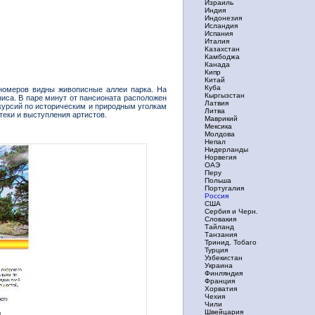
Израиль
Индия
Индонезия
Исландия
Испания
Италия
Казахстан
Камбоджа
Канада
Кипр
Китай
Куба
 номеров видны живописные аллеи парка. На
Кыргызстан
ниса. В паре минут от пансионата расположен
Латвия
курсий по историческим и природным уголкам
Литва
теки и выступления артистов.
Маврикий
Мексика
Молдова
Непал
Нидерланды
Норвегия
ОАЭ
Перу
Польша
Португалия
Россия
США
Сербия и Черн.
Словакия
Тайланд
Танзания
Тринид. Тобаго
Турция
Узбекистан
Украина
Финляндия
Франция
Хорватия
Чехия
Чили
Швейцария