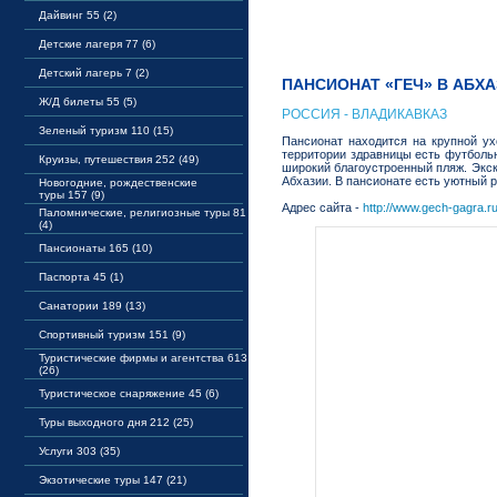
Дайвинг 55 (2)
Детские лагеря 77 (6)
Детский лагерь 7 (2)
ПАНСИОНАТ «ГЕЧ» В АБХ
Ж/Д билеты 55 (5)
РОССИЯ - ВЛАДИКАВКАЗ
Зеленый туризм 110 (15)
Пансионат находится на крупной у
территории здравницы есть футбольн
Круизы, путешествия 252 (49)
широкий благоустроенный пляж. Экс
Абхазии. В пансионате есть уютный 
Новогодние, рождественские
туры 157 (9)
Адрес сайта -
http://www.gech-gagra.ru
Паломнические, религиозные туры 81
(4)
Пансионаты 165 (10)
Паспорта 45 (1)
Санатории 189 (13)
Спортивный туризм 151 (9)
Туристические фирмы и агентства 613
(26)
Туристическое снаряжение 45 (6)
Туры выходного дня 212 (25)
Услуги 303 (35)
Экзотические туры 147 (21)