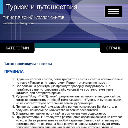
Туризм и путешествия
ТУРИСТИЧЕСКИЙ КАТАЛОГ САЙТОВ
www.tour-catalog.com
КАТЕГОРИИ
СТРАНЫ
Также рекомендуем посетить:
ПРАВИЛА
В данный каталог сайтов, регистрируются сайты и статьи исключительно
по теме «Туризм и путешествия». Регион - значения не имеет.
Все заявки на регистрацию проходят проверку модератором. Не
пытайтесь зарегистрировать сайт, который не соответствует теме
каталога, зря потеряете время.
Рубрики "Услуги" И "Другое" предназначены исключительно для сайтов,
которые соответствует общей теме каталога - «Туризм и путешествия»,
но не соответствуют остальным темам рубрикатора.
При регистрации сайта указывайте регион, из которого Вы бы хотели
получить наибольшее количество целевых посетителей.
В каталог не принимаются сайты сомнительного содержания.
При регистрации НЕ требуется размещения обратной ссылки на каталог,
но если Вы ее разместите на любой странице Вашего сайта, перед его
регистрацией, то ссылка на Ваш ресурс в нашем каталоге будет иметь
приоритет при размещении над теми ресурсами, которые этого не