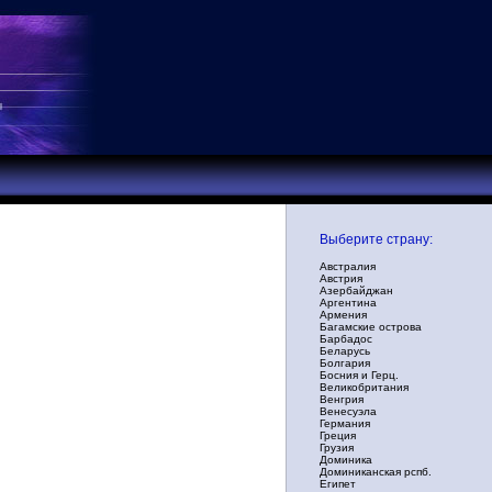
Выберите страну:
Австралия
Австрия
Азербайджан
Аргентина
Армения
Багамские острова
Барбадос
Беларусь
Болгария
Босния и Герц.
Великобритания
Венгрия
Венесуэла
Германия
Греция
Грузия
Доминика
Доминиканская рспб.
Египет