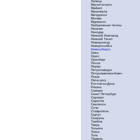
Липецк
Магнитогорск
Майкоп
Махачкала
Мичуринск
Москва
Мурманск
Набережные Челны
Нальчик
Находка
Нижний Новгород
Нижний Тагил
Новокузнецк
Новороссийск
Новосибирск
Омск
Орел
Оренбург
Пенза
Пермь
Петрозаводск
Петропавловск-Камч.
Псков
Пятигорск
Ростов-на-Дону
Рязань
Самара
Санкт Петербург
Сарапул
Саратов
Смоленск
Сочи
Ставрополь
Сургут
Сызрань
Тамбов
Тверь
Тольяти
Томск
Тула
Тюмень