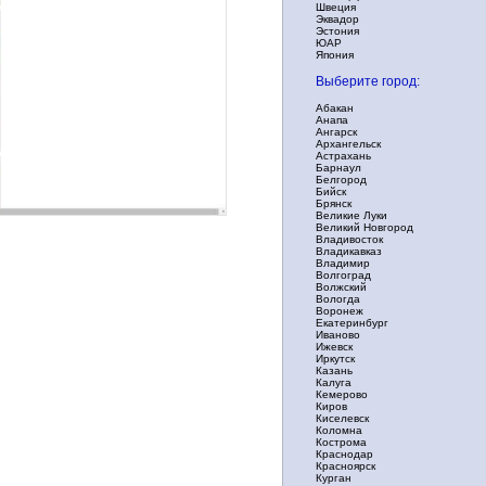
Швеция
Эквадор
Эстония
ЮАР
Япония
Выберите город:
Абакан
Анапа
Ангарск
Архангельск
Астрахань
Барнаул
Белгород
Бийск
Брянск
Великие Луки
Великий Новгород
Владивосток
Владикавказ
Владимир
Волгоград
Волжский
Вологда
Воронеж
Екатеринбург
Иваново
Ижевск
Иркутск
Казань
Калуга
Кемерово
Киров
Киселевск
Коломна
Кострома
Краснодар
Красноярск
Курган