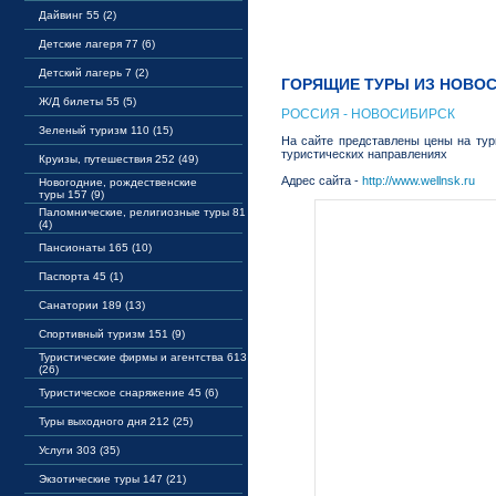
Дайвинг 55 (2)
Детские лагеря 77 (6)
Детский лагерь 7 (2)
ГОРЯЩИЕ ТУРЫ ИЗ НОВО
Ж/Д билеты 55 (5)
РОССИЯ - НОВОСИБИРСК
Зеленый туризм 110 (15)
На сайте представлены цены на туры
туристических направлениях
Круизы, путешествия 252 (49)
Адрес сайта -
http://www.wellnsk.ru
Новогодние, рождественские
туры 157 (9)
Паломнические, религиозные туры 81
(4)
Пансионаты 165 (10)
Паспорта 45 (1)
Санатории 189 (13)
Спортивный туризм 151 (9)
Туристические фирмы и агентства 613
(26)
Туристическое снаряжение 45 (6)
Туры выходного дня 212 (25)
Услуги 303 (35)
Экзотические туры 147 (21)