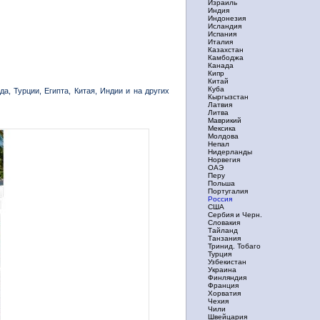
Израиль
Индия
Индонезия
Исландия
Испания
Италия
Казахстан
Камбоджа
Канада
Кипр
Китай
Куба
, Турции, Египта, Китая, Индии и на других
Кыргызстан
Латвия
Литва
Маврикий
Мексика
Молдова
Непал
Нидерланды
Норвегия
ОАЭ
Перу
Польша
Португалия
Россия
США
Сербия и Черн.
Словакия
Тайланд
Танзания
Тринид. Тобаго
Турция
Узбекистан
Украина
Финляндия
Франция
Хорватия
Чехия
Чили
Швейцария