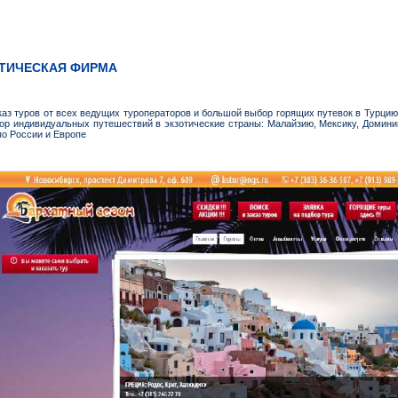
СТИЧЕСКАЯ ФИРМА
каз туров от всех ведущих туроператоров и большой выбор горящих путевок в Турцию,
бор индивидуальных путешествий в экзотические страны: Малайзию, Мексику, Домини
о России и Европе