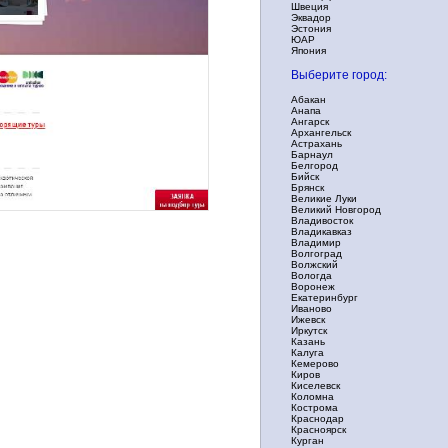
Швеция
Эквадор
Эстония
ЮАР
Япония
Выберите город:
Абакан
Анапа
Ангарск
Архангельск
Астрахань
Барнаул
Белгород
Бийск
Брянск
Великие Луки
Великий Новгород
Владивосток
Владикавказ
Владимир
Волгоград
Волжский
Вологда
Воронеж
Екатеринбург
Иваново
Ижевск
Иркутск
Казань
Калуга
Кемерово
Киров
Киселевск
Коломна
Кострома
Краснодар
Красноярск
Курган