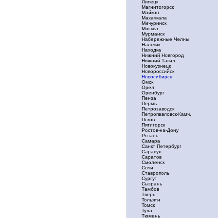
Липецк
Магнитогорск
Майкоп
Махачкала
Мичуринск
Москва
Мурманск
Набережные Челны
Нальчик
Находка
Нижний Новгород
Нижний Тагил
Новокузнецк
Новороссийск
Новосибирск
Омск
Орел
Оренбург
Пенза
Пермь
Петрозаводск
Петропавловск-Камч.
Псков
Пятигорск
Ростов-на-Дону
Рязань
Самара
Санкт Петербург
Сарапул
Саратов
Смоленск
Сочи
Ставрополь
Сургут
Сызрань
Тамбов
Тверь
Тольяти
Томск
Тула
Тюмень