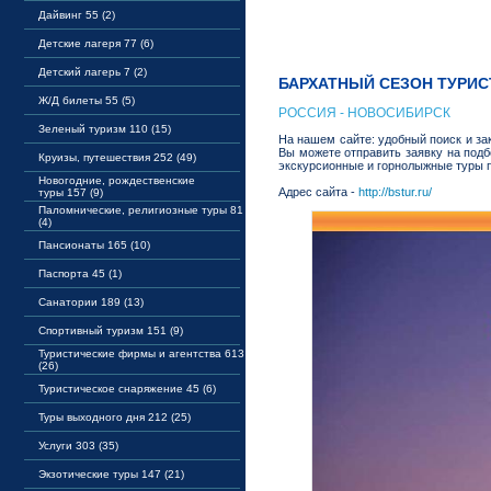
Дайвинг 55 (2)
Детские лагеря 77 (6)
Детский лагерь 7 (2)
БАРХАТНЫЙ СЕЗОН ТУРИ
Ж/Д билеты 55 (5)
РОССИЯ - НОВОСИБИРСК
Зеленый туризм 110 (15)
На нашем сайте: удобный поиск и за
Вы можете отправить заявку на под
Круизы, путешествия 252 (49)
экскурсионные и горнолыжные туры п
Новогодние, рождественские
Адрес сайта -
http://bstur.ru/
туры 157 (9)
Паломнические, религиозные туры 81
(4)
Пансионаты 165 (10)
Паспорта 45 (1)
Санатории 189 (13)
Спортивный туризм 151 (9)
Туристические фирмы и агентства 613
(26)
Туристическое снаряжение 45 (6)
Туры выходного дня 212 (25)
Услуги 303 (35)
Экзотические туры 147 (21)