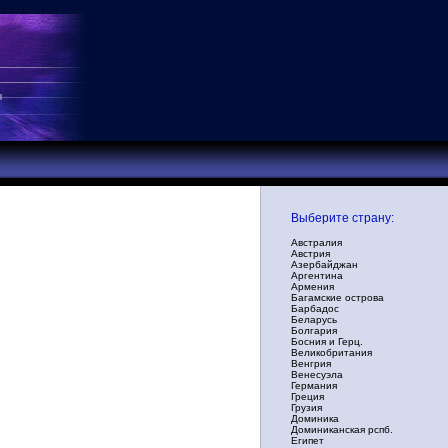
Выберите страну:
Австралия
Австрия
Азербайджан
Аргентина
Армения
Багамские острова
Барбадос
Беларусь
Болгария
Босния и Герц.
Великобритания
Венгрия
Венесуэла
Германия
Греция
Грузия
Доминика
Доминиканская рспб.
Египет