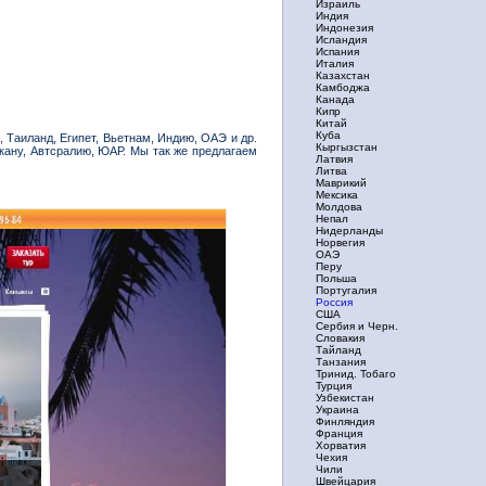
Израиль
Индия
Индонезия
Исландия
Испания
Италия
Казахстан
Камбоджа
Канада
Кипр
Китай
Куба
 Таиланд, Египет, Вьетнам, Индию, ОАЭ и др.
Кыргызстан
кану, Автсралию, ЮАР. Мы так же предлагаем
Латвия
Литва
Маврикий
Мексика
Молдова
Непал
Нидерланды
Норвегия
ОАЭ
Перу
Польша
Португалия
Россия
США
Сербия и Черн.
Словакия
Тайланд
Танзания
Тринид. Тобаго
Турция
Узбекистан
Украина
Финляндия
Франция
Хорватия
Чехия
Чили
Швейцария