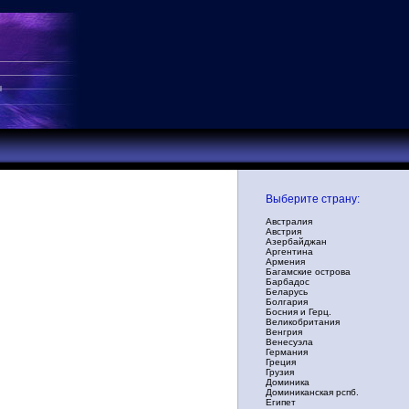
Выберите страну:
Австралия
Австрия
Азербайджан
Аргентина
Армения
Багамские острова
Барбадос
Беларусь
Болгария
Босния и Герц.
Великобритания
Венгрия
Венесуэла
Германия
Греция
Грузия
Доминика
Доминиканская рспб.
Египет