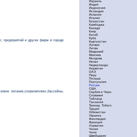
Израиль
Индия
Индонезия
Исландия
Испания
Италия
Казахстан
Камбоджа
Канада
Кипр
Китай
Куба
уг, предприятий и других фирм в городе
Кыргызстан
Латвия
Литва
Маврикий
Мексика
Молдова
Непал
Нидерланды
Норвегия
ОАЭ
Перу
Польша
Португалия
Россия
США
зовое питание,споркомплекс,бассейны,
Сербия и Черн.
Словакия
Тайланд
Танзания
Тринид. Тобаго
Турция
Узбекистан
Украина
Финляндия
Франция
Хорватия
Чехия
Чили
Швейцария