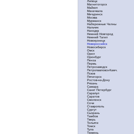
Липецк
Магнитогорск
Майкоп
Махачкала
Мичуринск
Москва
Мурманск
Набережные Челны
Нальчик
Находка
Нижний Новгород
Нижний Тагил
Новокузнецк
Новороссийск
Новосибирск
Омск
Орел
Оренбург
Пенза
Пермь
Петрозаводск
Петропавловск-Камч.
Псков
Пятигорск
Ростов-на-Дону
Рязань
Самара
Санкт Петербург
Сарапул
Саратов
Смоленск
Сочи
Ставрополь
Сургут
Сызрань
Тамбов
Тверь
Тольяти
Томск
Тула
Тюмень