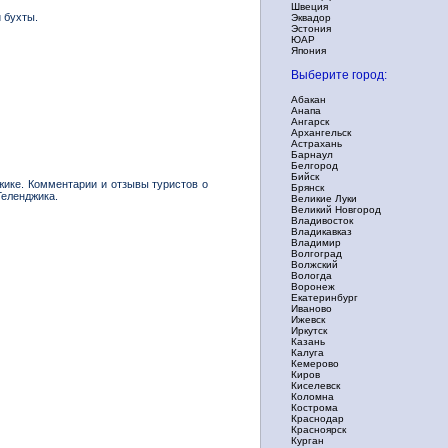
Швеция
 бухты.
Эквадор
Эстония
ЮАР
Япония
Выберите город:
Абакан
Анапа
Ангарск
Архангельск
Астрахань
Барнаул
Белгород
Бийск
жике. Комментарии и отзывы туристов о
Брянск
Геленджика.
Великие Луки
Великий Новгород
Владивосток
Владикавказ
Владимир
Волгоград
Волжский
Вологда
Воронеж
Екатеринбург
Иваново
Ижевск
Иркутск
Казань
Калуга
Кемерово
Киров
Киселевск
Коломна
Кострома
Краснодар
Красноярск
Курган