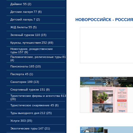
Дайвинг 55 (2)
Детские лагеря 77 (6)
НОВОРОССИЙСК - РОССИЯ
Детский лагерь 7 (2)
Ж/Д билеты 55 (5)
Зеленый туризм 110 (15)
Круизы, путешествия 252 (49)
Новогодние, рождественские
туры 157 (9)
Паломнические, религиозные туры 81
(4)
Пансионаты 165 (10)
Паспорта 45 (1)
Санатории 189 (13)
Спортивный туризм 151 (9)
Туристические фирмы и агентства 613
(26)
Туристическое снаряжение 45 (6)
Туры выходного дня 212 (25)
Услуги 303 (35)
Экзотические туры 147 (21)