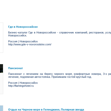
Где в Новороссийске
Бизнес-каталог Где в Новороссийске - справочник компаний, ресторанов, усл
Новороссийск.
Россия
|
Новороссийск
http://www.gde-v-novorosiiske.com/
Пансионат
Пансионат с лечением на берегу черного моря, комфортные номера, 3-х ра
лечение, подземная автостоянка. Принимаем гостей круглый год.
Россия
|
Новороссийск
http://flamingohotel.ru
Отдых на Черном море в Геленджике, Полярная звезда