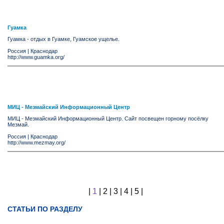
Гуамка
Гуамка - отдых в Гуамке, Гуамское ущелье.
Россия
|
Краснодар
http://www.guamka.org/
МИЦ - Мезмайский Информационный Центр
МИЦ - Мезмайский Информационный Центр. Сайт посвещен горному посёлку
Мезмай.
Россия
|
Краснодар
http://www.mezmay.org/
|
1
|
2
|
3
|
4
|
5
|
СТАТЬИ ПО РАЗДЕЛУ