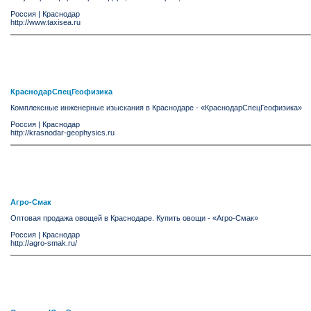
Россия
|
Краснодар
http://www.taxisea.ru
КраснодарСпецГеофизика
Комплексные инженерные изыскания в Краснодаре - «КраснодарСпецГеофизика»
Россия
|
Краснодар
http://krasnodar-geophysics.ru
Агро-Смак
Оптовая продажа овощей в Краснодаре. Купить овощи - «Агро-Смак»
Россия
|
Краснодар
http://agro-smak.ru/