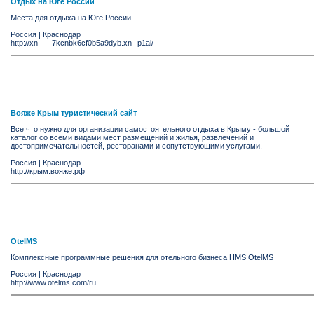
Отдых на Юге России
Места для отдыха на Юге России.
Россия
|
Краснодар
http://xn-----7kcnbk6cf0b5a9dyb.xn--p1ai/
Вояже Крым туристический сайт
Все что нужно для организации самостоятельного отдыха в Крыму - большой
каталог со всеми видами мест размещений и жилья, развлечений и
достопримечательностей, ресторанами и сопутствующими услугами.
Россия
|
Краснодар
http://крым.вояже.рф
OtelMS
Комплексные программные решения для отельного бизнеса HMS OtelMS
Россия
|
Краснодар
http://www.otelms.com/ru