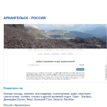
АРХАНГЕЛЬСК - РОССИЯ
Романтика гор
Конные походы, треккинг, восхождения, скалолазание, рафт, каньонинг,
снегоступинг, сплавы, спелео и другой активный отдых. Горы - Эльбрус,
Демерджи,Оштен, Фишт, Большой Тхач, Белуха, ЛагоНак
Россия
|
Архангельск