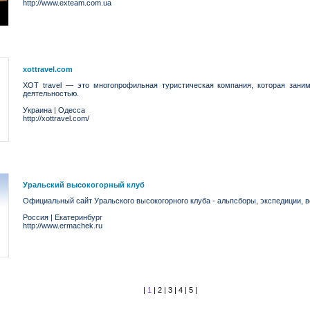
http://www.exteam.com.ua
xottravel.com
XOT travel — это многопрофильная туристическая компания, которая заним
деятельностью.
Украина
|
Одесса
http://xottravel.com/
Уральский высокогорный клуб
Официальный сайт Уральского высокогорного клуба - альпсборы, экспедиции, 
Россия
|
Екатеринбург
http://www.ermachek.ru
|
1
|
2
|
3
|
4
|
5
|