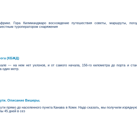
рике. Гора Килиманджаро восхождение путешествия советы, маршруты, пого
местным туроператором снаряжения
рога (КБЖД)
але — на нем нет уклонов, и от самого начала, 156-го километра до порта и ста
а один метр.
пути. Описание Вишеры.
ути прямо до населенного пункта Канава в Коми. Надо сказать, мы получили изрядную 
ы 45 дней в сез