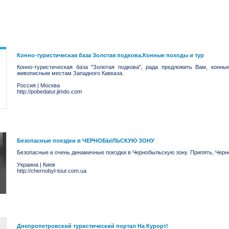
Конно-туристическая база Золотая подкова.Конные походы и тур
Конно-туристическая база "Золотая подкова", рада предложить Вам, кон
живописным местам Западного Кавказа.
Россия
|
Москва
http://pobedatur.jimdo.com
Безопасные поездки в ЧЕРНОБЫЛЬСКУЮ ЗОНУ
Безопасные и очень динамичные поездки в Чернобыльскую зону. Припять, Черн
Украина
|
Киев
http://chernobyl-tour.com.ua
Днепропетровский туристический портал На Курорт!