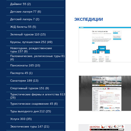
Дайвинг 55 (2)
Детские лагеря 77 (6)
ЭКСПЕДИЦИИ
Детский лагерь 7 (2)
Ж/Д билеты 55 (5)
Зеленый туризм 110 (15)
Круизы, путешествия 252 (49)
Новогодние, рождественские
туры 157 (9)
Паломнические, религиозные туры 81
(4)
Пансионаты 165 (10)
Паспорта 45 (1)
Санатории 189 (13)
Спортивный туризм 151 (9)
Туристические фирмы и агентства 613
(26)
Туристическое снаряжение 45 (6)
Туры выходного дня 212 (25)
Услуги 303 (35)
Экзотические туры 147 (21)