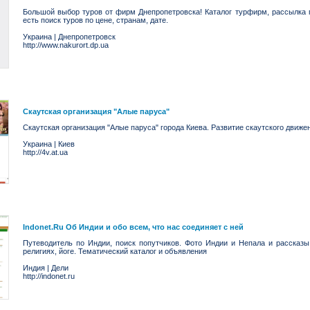
Большой выбор туров от фирм Днепропетровска! Каталог турфирм, рассылка 
есть поиск туров по цене, странам, дате.
Украина
|
Днепропетровск
http://www.nakurort.dp.ua
Скаутская организация "Алые паруса"
Скаутская организация "Алые паруса" города Киева. Развитие скаутского движе
Украина
|
Киев
http://4v.at.ua
Indonet.Ru Об Индии и обо всем, что нас соединяет с ней
Путеводитель по Индии, поиск попутчиков. Фото Индии и Непала и рассказы
религиях, йоге. Тематический каталог и объявления
Индия
|
Дели
http://indonet.ru