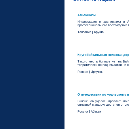
Альпинизм
Информация о альпинизма в Аф
профессионального восхождения 
Танзания
|
Аруша
Кругобайкальская железная до
Такого места больше нет на Байк
теоретически не поднимается ни н
Россия
|
Иркутск
О путешествии по уральскому 
В июне нам удалось проплыть по п
сплавной маршрут доступен от сил
Россия
|
Абакан