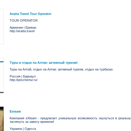
Aratta Travel Tour Operator
TOUR OPERATOR
Армения
|
Ереван
http://aratta.travel
Туры и отдых на Алтае: активный туризм!
Туры на Алтай, отдых на Алтае: активный туризм, отдых на турбазах.
Россия
|
Барнаул
http://peschertur.ru/
Exteam
Компания eXteam - предлагает уникальную возможность окунуться в реальну
заглянуть за завесу времени!
Украина
|
Одесса