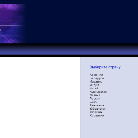
Выберите страну:
Армения
Беларусь
Израиль
Индия
Китай
Кыргызстан
Латвия
Россия
США
Танзания
Узбекистан
Украина
Хорватия