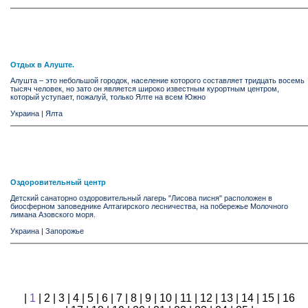
Отдых в Алуште.
Алушта – это небольшой городок, население которого составляет тридцать восемь
тысяч человек, но зато он является широко известным курортным центром,
который уступает, пожалуй, только Ялте на всем Южно
Украина
|
Ялта
Оздоровительный центр
Детский санаторно оздоровительный лагерь "Лисова писня" расположен в
биосферном заповеднике Алтагирского лесничества, на побережье Молочного
лимана Азовского моря.
Украина
|
Запорожье
|
1
|
2
|
3
|
4
|
5
|
6
|
7
|
8
|
9
|
10
|
11
|
12
|
13
|
14
|
15
|
16