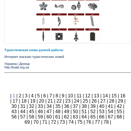
Туристические ножи ручной работы
Интернет магазин туристических ножей
Украина
|
Донецк
http://bulat.org.ua
|
1
|
2
|
3
|
4
|
5
|
6
|
7
|
8
|
9
|
10
|
11
|
12
|
13
|
14
|
15
|
16
|
17
|
18
|
19
|
20
|
21
|
22
|
23
|
24
|
25
|
26
|
27
|
28
|
29
|
30
|
31
|
32
|
33
|
34
|
35
|
36
|
37
|
38
|
39
|
40
|
41
|
42
|
43
|
44
|
45
|
46
|
47
|
48
|
49
|
50
|
51
|
52
|
53
|
54
|
55
|
56
|
57
|
58
|
59
|
60
|
61
|
62
|
63
|
64
|
65
|
66
|
67
|
68
|
69
|
70
|
71
|
72
|
73
|
74
|
75
|
76
|
77
|
78
|