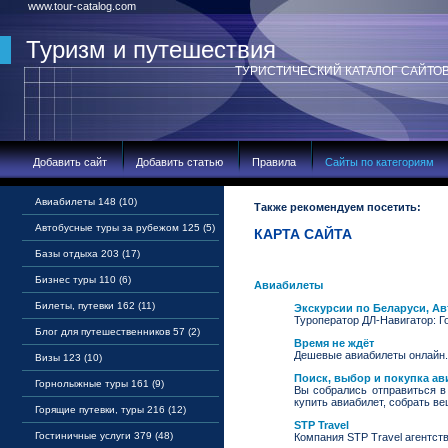
www.tour-catalog.com
Туризм и путешествия
ТУРИСТИЧЕСКИЙ КАТАЛОГ САЙТО
Добавить сайт
Добавить статью
Правила
Сайты по категориям
Авиабилеты 148 (10)
Также рекомендуем посетить:
Автобусные туры за рубежом 125 (5)
КАРТА САЙТА
Базы отдыха 203 (17)
Бизнес туры 110 (6)
Авиабилеты
Билеты, путевки 162 (11)
Экскурсии по Беларуси, А
Туроператор ДЛ-Навигатор: Г
Блог для путешественников 57 (2)
Время не ждёт
Дешевые авиабилеты онлайн.
Визы 123 (10)
Поиск, выбор и покупка ав
Горнолыжные туры 161 (9)
Вы собрались отправиться в
купить авиабилет, собрать ве
Горящие путевки, туры 216 (12)
STP Travel
Гостиничные услуги 379 (48)
Компания STP Travel агентст