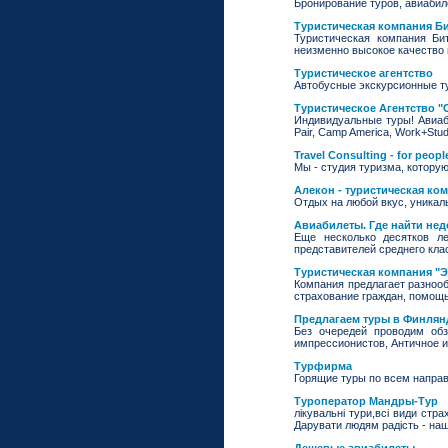
Бронирование туров, авиабиле
Туристическая компания Б
Туристическая компания Би
неизменно высокое качество 
Туристическое агентство
Автобусные экскурсионные ту
Туристическое Агентство "
Индивидуальные туры! Авиаб
Pair, Camp America, Work+Stu
Travel Consulting - for people
Мы - студия туризма, которую
Алекон - туристическая ко
Отдых на любой вкус, уникал
Авиабилеты. Где найти не
Еще несколько десятков л
представителей среднего кла
Туристическая компания "Э
Компания предлагает разнооб
страхование граждан, помощь
Предлагаем туры в Финлян
Без очередей проводим об
импрессионистов, Античное и
Турфирма
Горящие туры по всем напра
Туроператор Мандры-Тур
лікувальні тури,всі види стр
Дарувати людям радість - на