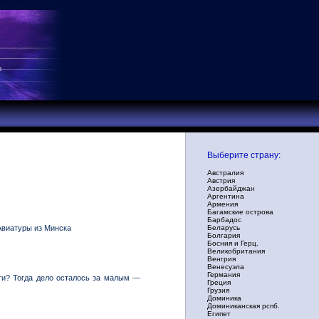
Выберите страну:
Австралия
Австрия
Азербайджан
Аргентина
Армения
Багамские острова
Барбадос
Авиатуры из Минска
Беларусь
Болгария
Босния и Герц.
Великобритания
Венгрия
Венесуэла
Германия
сти? Тогда дело осталось за малым —
Греция
Грузия
Доминика
Доминиканская рспб.
Египет