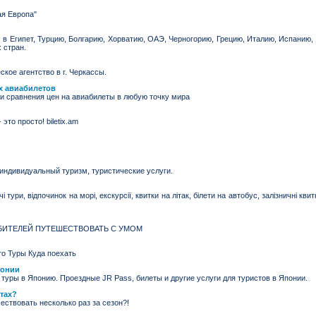
ая Европа"
 в Египет, Турцию, Болгарию, Хорватию, ОАЭ, Черногорию, Грецию, Италию, Испанию,
 стран.
ское агентство в г. Черкассы.
ых авиабилетов
 и сравнения цен на авиабилеты в любую точку мира
то просто! biletix.am
 индивидуальный туризм, туристические услуги.
 тури, відпочинок на морі, екскурсії, квитки на літак, білети на автобус, залізничні кви
ЛЮБИТЕЛЕЙ ПУТЕШЕСТВОВАТЬ С УМОМ
о Туры Куда поехать
понии
туры в Японию. Проездные JR Pass, билеты и другие услуги для туристов в Японии.
тах?
ествовать несколько раз за сезон?!