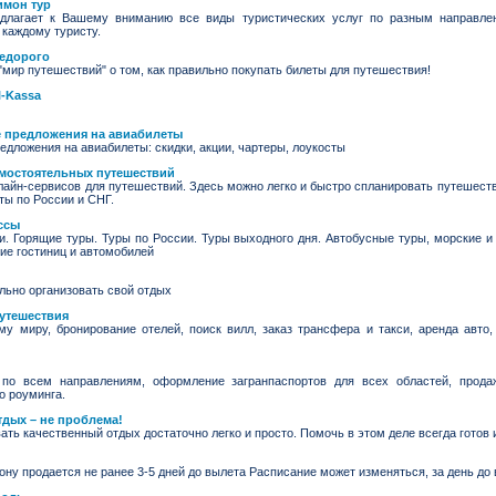
имон тур
едлагает к Вашему вниманию все виды туристических услуг по разным направле
 каждому туристу.
недорого
"мир путешествий" о том, как правильно покупать билеты для путешествия!
l-Kassa
ые предложения на авиабилеты
редложения на авиабилеты: скидки, акции, чартеры, лоукосты
амостоятельных путешествий
лайн-сервисов для путешествий. Здесь можно легко и быстро спланировать путешеств
ты по России и СНГ.
ссы
и. Горящие туры. Туры по России. Туры выходного дня. Автобусные туры, морские и
ие гостиниц и автомобилей
ильно организовать свой отдых
путешествия
му миру, бронирование отелей, поиск вилл, заказ трансфера и такси, аренда авто,
по всем направлениям, оформление загранпаспортов для всех областей, продаж
о роуминга.
тдых – не проблема!
ать качественный отдых достаточно легко и просто. Помочь в этом деле всегда готов 
ону продается не ранее 3-5 дней до вылета Расписание может изменяться, за день до