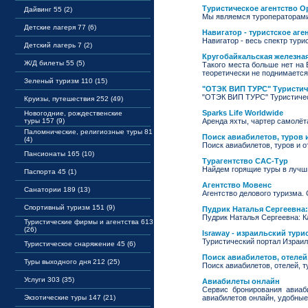
Туристическое агентство О
Дайвинг 55 (2)
Мы являемся туроператорами
Детские лагеря 77 (6)
Навигатор - туристское аг
Навигатор - весь спектр тури
Детский лагерь 7 (2)
Кругобайкальская железна
Ж/Д билеты 55 (5)
Такого места больше нет на 
теоретически не поднимается 
Зеленый туризм 110 (15)
"ОТЭК ВИП ТУРС" Туристич
"ОТЭК ВИП ТУРС" Туристичес
Круизы, путешествия 252 (49)
Sparks Life Worldwide
Новогодние, рождественские
туры 157 (9)
Аренда яхты, чартер самолёт
Паломнические, религиозные туры 81
Поиск авиабилетов, туров 
(4)
Поиск авиабилетов, туров и о
Пансионаты 165 (10)
Турагентство САС-Тур
Найдем горящие туры в лучш
Паспорта 45 (1)
Агентство Мовенс
Санатории 189 (13)
Агентство делового туризма.
Спортивный туризм 151 (9)
Пудрик Наталья Сергеевна:
Пудрик Наталья Сергеевна: К
Туристические фирмы и агентства 613
(26)
Israway - израильский тури
Туристический портал Израил
Туристическое снаряжение 45 (6)
Поиск авиабилетов, отелей,
Туры выходного дня 212 (25)
Поиск авиабилетов, отелей, т
Услуги 303 (35)
Авиабилеты онлайн
Сервис бронирования авиаб
Экзотические туры 147 (21)
авиабилетов онлайн, удобные