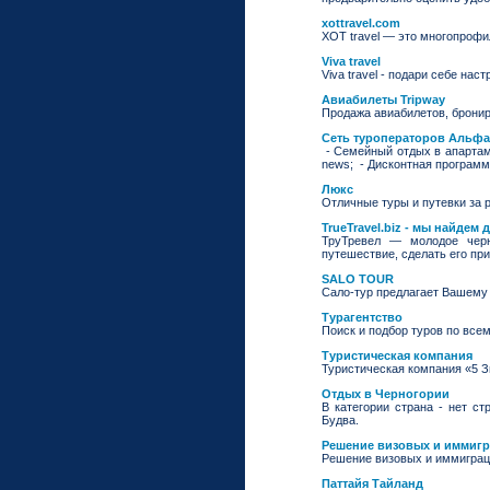
xottravel.com
XOT travel — это многопрофи
Viva travel
Viva travel - подари себе наст
Авиабилеты Tripway
Продажа авиабилетов, бронир
Сеть туроператоров Альфа
- Семейный отдых в апартам
news; - Дисконтная программ
Люкс
Отличные туры и путевки за 
TrueTravel.biz - мы найдем
ТруТревел — молодое черни
путешествие, сделать его п
SALO TOUR
Сало-тур предлагает Вашему
Турагентство
Поиск и подбор туров по всем
Туристическая компания
Туристическая компания «5 Зв
Отдых в Черногории
В категории страна - нет с
Будва.
Решение визовых и иммиг
Решение визовых и иммиграц
Паттайя Тайланд