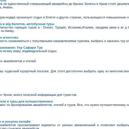
поль
 не единственный совершающий авиарейсы до Крыма. Билеты в Крым стоят дешевле 
а, Анапы.
(Краснодар) организует отдых в Египте и других странах, пользующихся повышенным с
а и ж/д билетов, автобусные туры
ичество горящих туров в : Египет, Турцию, Испанию,Италию, продажа авиа и ж/ д 
 по Киеву.
ое агентство
ость ознакомиться с популярными направлениями туризма, выбрать и заказать тур onl
разование: Укр Сафари Тур
по всему миру, индивидуальный отдых.
х авиабилетов и отелей.
аш чудесный курортный поселок. Для этого достаточно выбрать одну из многочисле
о Чехии, много полезной информации для туристов.
тели и туры для путешественника
вис по бронированию авиабилетов, отелей и туров. Все, что нужно путешественнику н
н и покупка онлайн
иабилетов просматривает варианты от разных авиакомпаний и позволяет выбрать
ство стыковок авиарейсов.