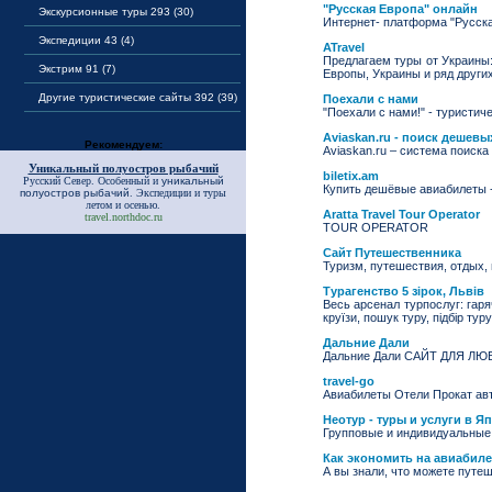
"Русская Европа" онлайн
Экскурсионные туры 293 (30)
Интернет- платформа "Русск
Экспедиции 43 (4)
ATravel
Предлагаем туры от Украины:
Экстрим 91 (7)
Европы, Украины и ряд других
Другие туристические сайты 392 (39)
Поехали с нами
"Поехали с нами!" - туристиче
Aviaskan.ru - поиск дешев
Рекомендуем:
Aviaskan.ru – система поиска
Уникальный полуостров рыбачий
biletix.am
Русский Север. Особенный и
уникальный
Купить дешёвые авиабилеты - э
полуостров рыбачий
. Экспедиции и туры
летом и осенью.
Aratta Travel Tour Operator
travel.northdoc.ru
TOUR OPERATOR
Сайт Путешественника
Туризм, путешествия, отдых,
Турагенство 5 зірок, Львів
Весь арсенал турпослуг: гарячі
круїзи, пошук туру, підбір туру
Дальние Дали
Дальние Дали САЙТ ДЛЯ 
travel-go
Авиабилеты Отели Прокат авт
Неотур - туры и услуги в Я
Групповые и индивидуальные 
Как экономить на авиабиле
А вы знали, что можете путеш