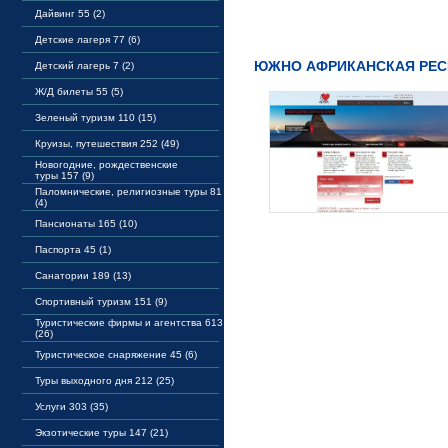
Дайвинг 55 (2)
Детские лагеря 77 (6)
ЮЖНО АФРИКАНСКАЯ РЕС
Детский лагерь 7 (2)
Ж/Д билеты 55 (5)
Зеленый туризм 110 (15)
Круизы, путешествия 252 (49)
Новогодние, рождественские
туры 157 (9)
Паломнические, религиозные туры 81
(4)
Пансионаты 165 (10)
Паспорта 45 (1)
Санатории 189 (13)
Спортивный туризм 151 (9)
Туристические фирмы и агентства 613
(26)
Туристическое снаряжение 45 (6)
Туры выходного дня 212 (25)
Услуги 303 (35)
Экзотические туры 147 (21)