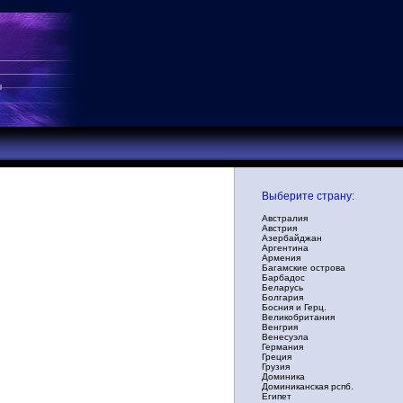
Выберите страну:
Австралия
Австрия
Азербайджан
Аргентина
Армения
Багамские острова
Барбадос
Беларусь
Болгария
Босния и Герц.
Великобритания
Венгрия
Венесуэла
Германия
Греция
Грузия
Доминика
Доминиканская рспб.
Египет