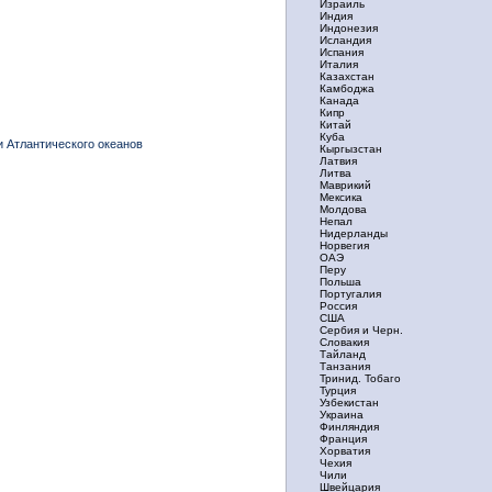
Израиль
Индия
Индонезия
Исландия
Испания
Италия
Казахстан
Камбоджа
Канада
Кипр
Китай
Куба
 Атлантического океанов
Кыргызстан
Латвия
Литва
Маврикий
Мексика
Молдова
Непал
Нидерланды
Норвегия
ОАЭ
Перу
Польша
Португалия
Россия
США
Сербия и Черн.
Словакия
Тайланд
Танзания
Тринид. Тобаго
Турция
Узбекистан
Украина
Финляндия
Франция
Хорватия
Чехия
Чили
Швейцария