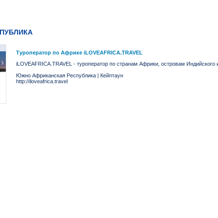
ПУБЛИКА
Туроператор по Африке iLOVEAFRICA.TRAVEL
iLOVEAFRICA.TRAVEL - туроператор по странам Африки, островам Индийского и
Южно Африканская Республика
|
Кейптаун
http://iloveafrica.travel