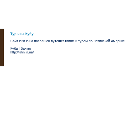
Туры на Кубу
Сайт latin.in.ua посвящен путешествиям и турам по Латинской Америке
Куба
|
Баямо
http://latin.in.ua/