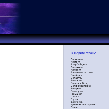
Выберите страну:
Австралия
Австрия
Азербайджан
Аргентина
Армения
Багамские острова
Барбадос
Беларусь
Болгария
Босния и Герц.
Великобритания
Венгрия
Венесуэла
Германия
Греция
Грузия
Доминика
Доминиканская рспб.
Египет