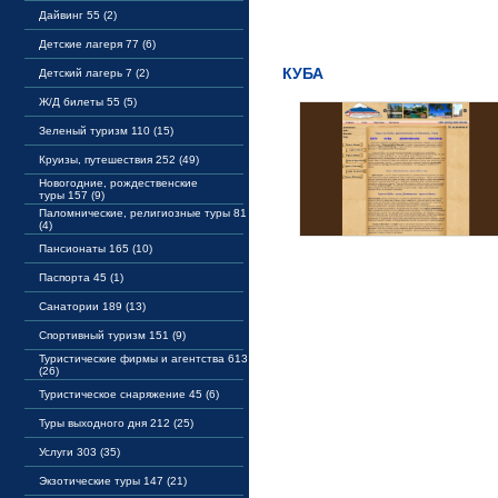
Дайвинг 55 (2)
Детские лагеря 77 (6)
КУБА
Детский лагерь 7 (2)
Ж/Д билеты 55 (5)
Зеленый туризм 110 (15)
Круизы, путешествия 252 (49)
Новогодние, рождественские
туры 157 (9)
Паломнические, религиозные туры 81
(4)
Пансионаты 165 (10)
Паспорта 45 (1)
Санатории 189 (13)
Спортивный туризм 151 (9)
Туристические фирмы и агентства 613
(26)
Туристическое снаряжение 45 (6)
Туры выходного дня 212 (25)
Услуги 303 (35)
Экзотические туры 147 (21)