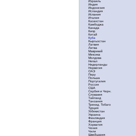
Израиль
Индия
Индонезия
Исландия
Испания
Италия
Казахстан
Камбоджа
Канада
Кипр
Китай
Куба
Кыргызстан
Латвия
Литва
Маврикий
Мексика
Молдова
Непал
Нидерланды
Норвегия
ОАЭ
Перу
Польша
Португалия
Россия
США
Сербия и Черн.
Словакия
Тайланд
Танзания
Тринид. Тобаго
Турция
Узбекистан
Украина
Финляндия
Франция
Хорватия
Чехия
Чили
Швейцария