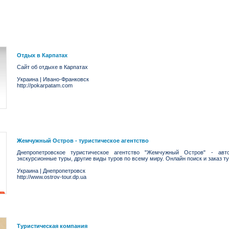
Отдых в Карпатах
Сайт об отдыхе в Карпатах
Украина
|
Ивано-Франковск
http://pokarpatam.com
Жемчужный Остров - туристическое агентство
Днепропетровское туристическое агентство "Жемчужный Остров" - авт
экскурсионные туры, другие виды туров по всему миру. Онлайн поиск и заказ ту
Украина
|
Днепропетровск
http://www.ostrov-tour.dp.ua
Туристическая компания