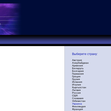
Выберите страну:
Австрия
Азербайджан
Армения
Беларусь
Болгария
Германия
Греция
Грузия
Испания
Италия
Кыргызстан
Латвия
Россия
США
Словакия
Узбекистан
Украина
Финляндия
Франция