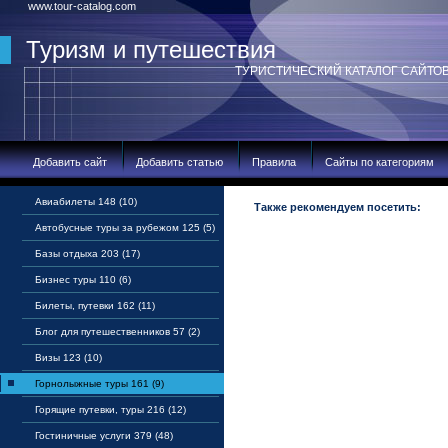
www.tour-catalog.com
Туризм и путешествия
ТУРИСТИЧЕСКИЙ КАТАЛОГ САЙТО
Добавить сайт
Добавить статью
Правила
Сайты по категориям
Авиабилеты 148 (10)
Также рекомендуем посетить:
Автобусные туры за рубежом 125 (5)
Базы отдыха 203 (17)
Бизнес туры 110 (6)
Билеты, путевки 162 (11)
Блог для путешественников 57 (2)
Визы 123 (10)
Горнолыжные туры 161 (9)
Горящие путевки, туры 216 (12)
Гостиничные услуги 379 (48)