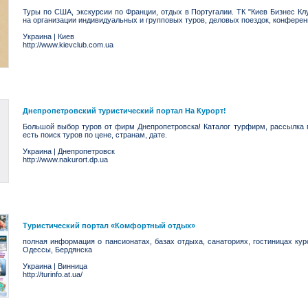
Туры по США, экскурсии по Франции, отдых в Португалии. ТК "Киев Бизнес Кл
на организации индивидуальных и групповых туров, деловых поездок, конфере
Украина
|
Киев
http://www.kievclub.com.ua
Днепропетровский туристический портал На Курорт!
Большой выбор туров от фирм Днепропетровска! Каталог турфирм, рассылка 
есть поиск туров по цене, странам, дате.
Украина
|
Днепропетровск
http://www.nakurort.dp.ua
Туристический портал «Комфортный отдых»
полная информация о пансионатах, базах отдыха, санаториях, гостиницах кур
Одессы, Бердянска
Украина
|
Винница
http://turinfo.at.ua/