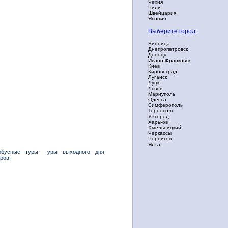
Чехия
Чили
Швейцария
Япония
Выберите город:
Винница
Днепропетровск
Донецк
Ивано-Франковск
Киев
Кировоград
Луганск
Луцк
Львов
Мариуполь
Одесса
Симферополь
Тернополь
Ужгород
Харьков
Хмельницкий
Черкассы
Чернигов
Ялта
обусные туры, туры выходного дня,
ров.