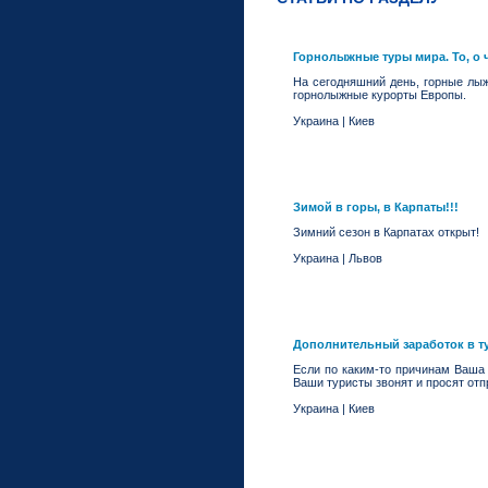
Горнолыжные туры мира. То, о 
На сегодняшний день, горные лы
горнолыжные курорты Европы.
Украина
|
Киев
Зимой в горы, в Карпаты!!!
Зимний сезон в Карпатах открыт!
Украина
|
Львов
Дополнительный заработок в т
Если по каким-то причинам Ваша 
Ваши туристы звонят и просят отп
Украина
|
Киев