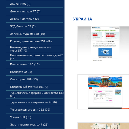
Дайвинг 55 (2)
Детские лагеря 77 (6)
УКРАИНА
Детский лагерь 7 (2)
Ж/Д билеты 55 (5)
Зеленый туризм 110 (15)
Круизы, путешествия 252 (49)
Новогодние, рождественские
туры 157 (9)
Паломнические, религиозные туры 81
(4)
Пансионаты 165 (10)
Паспорта 45 (1)
Санатории 189 (13)
Спортивный туризм 151 (9)
Туристические фирмы и агентства 613
(26)
Туристическое снаряжение 45 (6)
Туры выходного дня 212 (25)
Услуги 303 (35)
Экзотические туры 147 (21)