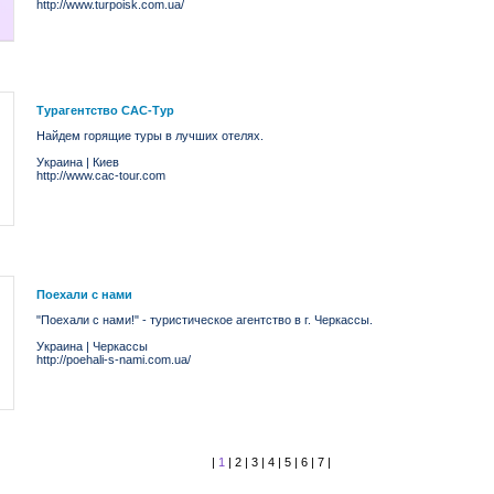
http://www.turpoisk.com.ua/
Турагентство САС-Тур
Найдем горящие туры в лучших отелях.
Украина
|
Киев
http://www.cac-tour.com
Поехали с нами
"Поехали с нами!" - туристическое агентство в г. Черкассы.
Украина
|
Черкассы
http://poehali-s-nami.com.ua/
|
1
|
2
|
3
|
4
|
5
|
6
|
7
|