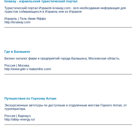
Israway - израильский туристический портал
Туристический портал Израиля israway.com - вся необходимая информация для
туристов собирающихся в Израиль или из Израиля.
Израиль
|
Тель-Авив-Яффо
http://israway.com
Где в Балашихе
Бизнес-каталог фирм и предприятий города Балашиха, Московская область.
Россия
|
Москва
http://www.gde-v-balashihe.com/
Путешествия по Горному Алтаю
Экскурсионные автотуры по доступным и отдаленным местам Горного Алтая, от
туроператора.
Россия
|
Барнаул
http://altay-energy.ru/