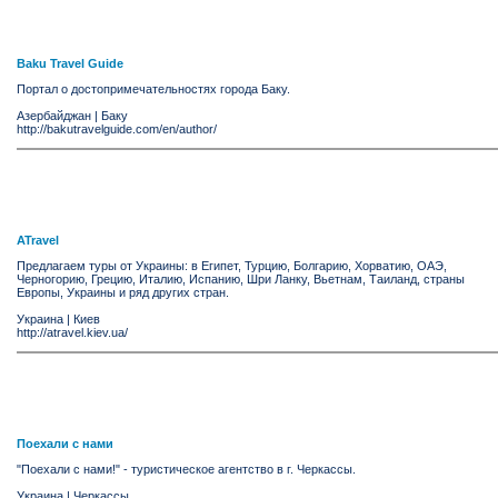
Baku Travel Guide
Портал о достопримечательностях города Баку.
Азербайджан
|
Баку
http://bakutravelguide.com/en/author/
ATravel
Предлагаем туры от Украины: в Египет, Турцию, Болгарию, Хорватию, ОАЭ,
Черногорию, Грецию, Италию, Испанию, Шри Ланку, Вьетнам, Таиланд, страны
Европы, Украины и ряд других стран.
Украина
|
Киев
http://atravel.kiev.ua/
Поехали с нами
"Поехали с нами!" - туристическое агентство в г. Черкассы.
Украина
|
Черкассы