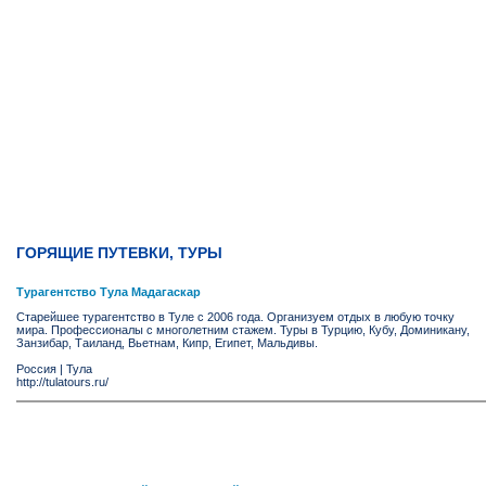
ГОРЯЩИЕ ПУТЕВКИ, ТУРЫ
Турагентство Тула Мадагаскар
Старейшее турагентство в Туле с 2006 года. Организуем отдых в любую точку
мира. Профессионалы с многолетним стажем. Туры в Турцию, Кубу, Доминикану,
Занзибар, Таиланд, Вьетнам, Кипр, Египет, Мальдивы.
Россия
|
Тула
http://tulatours.ru/