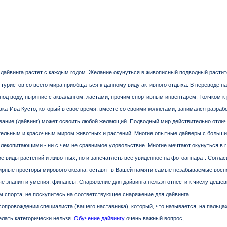
дайвинга растет с каждым годом. Желание окунуться в живописный подводный расти
туристов со всего мира приобщаться к данному виду активного отдыха. В переводе на
 под воду, ныряние с аквалангом, ластами, прочим спортивным инвентарем. Толчком к
ка-Ива Кусто, который в свое время, вместе со своими коллегами, занимался разрабо
вание (дайвинг) может освоить любой желающий. Подводный мир действительно отлича
ительным и красочным миром животных и растений. Многие опытные дайверы с больши
екопитающими - ни с чем не сравнимое удовольствие. Многие мечтают окунуться в г
ие виды растений и животных, но и запечатлеть все увиденное на фотоаппарат. Согласи
ирные просторы мирового океана, оставят в Вашей памяти самые незабываемые воспо
е знания и умения, финансы. Снаряжение для дайвинга нельзя отнести к числу деше
 спорта, не поскупитесь на соответствующее снаряжение для дайвинга
сопровождении специалиста (вашего наставника), который, что называется, на пальца
делать категорически нельзя.
Обучение дайвингу
очень важный вопрос,