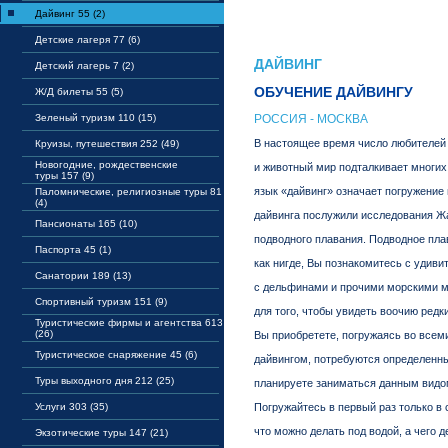
Дайвинг 55 (2)
Детские лагеря 77 (6)
ДАЙВИНГ
Детский лагерь 7 (2)
ОБУЧЕНИЕ ДАЙВИНГУ
Ж/Д билеты 55 (5)
Зеленый туризм 110 (15)
РОССИЯ - МОСКВА
В настоящее время число любителей 
Круизы, путешествия 252 (49)
Новогодние, рождественские
и животный мир подталкивает многих 
туры 157 (9)
язык «дайвинг» означает погружение
Паломнические, религиозные туры 81
(4)
дайвинга послужили исследования Жа
Пансионаты 165 (10)
подводного плавания. Подводное пла
Паспорта 45 (1)
как нигде, Вы познакомитесь с удив
Санатории 189 (13)
с дельфинами и прочими морскими мл
Спортивный туризм 151 (9)
для того, чтобы увидеть воочию редк
Туристические фирмы и агентства 613
(26)
Вы приобретете, погружаясь во всем
Туристическое снаряжение 45 (6)
дайвингом, потребуются определенны
Туры выходного дня 212 (25)
планируете заниматься данным видом
Услуги 303 (35)
Погружайтесь в первый раз только в 
что можно делать под водой, а чего 
Экзотические туры 147 (21)