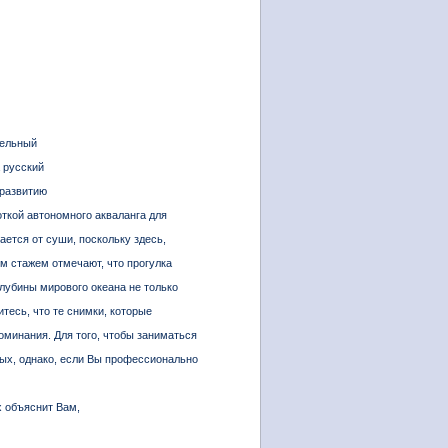
тельный
 русский
 развитию
ткой автономного акваланга для
ется от суши, поскольку здесь,
м стажем отмечают, что прогулка
лубины мирового океана не только
тесь, что те снимки, которые
минания. Для того, чтобы заниматься
вых, однако, если Вы профессионально
х объяснит Вам,