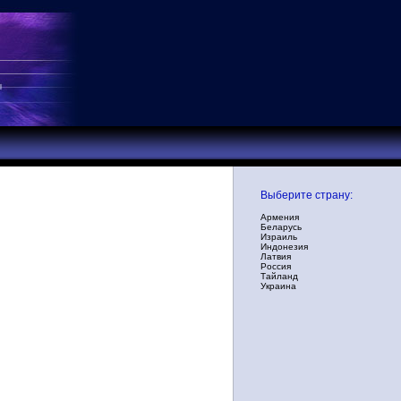
Выберите страну:
Армения
Беларусь
Израиль
Индонезия
Латвия
Россия
Тайланд
Украина